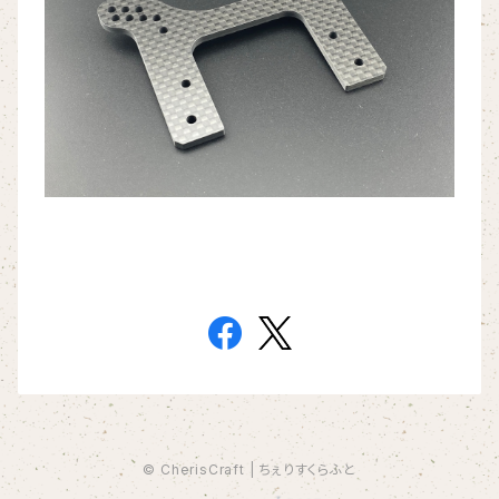
© CherisCraft | ちぇりすくらふと