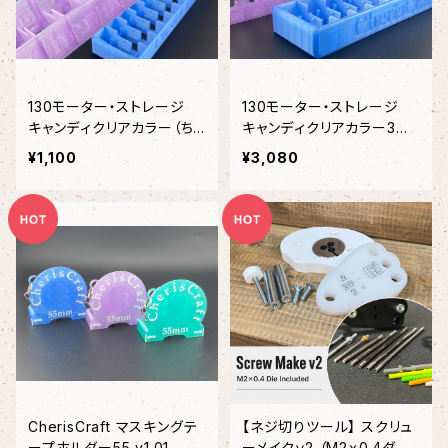
130モーター・ストレージ
130モーター・ストレージ
キャンディクリアカラー（ちぇ
キャンディクリアカラー3個
りすくらふと/チェリスクラフ
セット（ちぇりすくらふと/チェ
¥1,100
¥3,080
ト）
リスクラフト）
CherisCraft マスキングテ
【ネジ切りツール】 スクリュ
ープホルダー55 v1.01 キ
ーメイクｖ2 （M2ｘ0.4ダイ