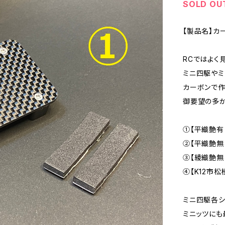
SOLD OU
【製品名】カ
RCではよく
ミニ四駆やミ
カーボンで作
御要望の多か
①【平織艶有
②【平織艶無
③【綾織艶無
④【K12市
ミニ四駆各シ
ミニッツにも