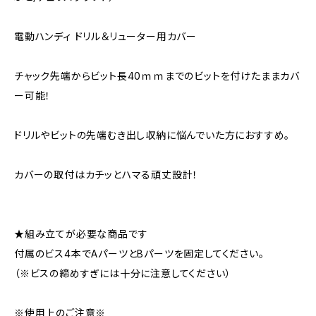
電動ハンディ ドリル＆リューター用カバー
チャック先端からビット長40ｍｍまでのビットを付けたままカバ
ー可能！
ドリルやビットの先端むき出し収納に悩んでいた方におすすめ。
カバーの取付はカチッとハマる頑丈設計！
★組み立てが必要な商品です
付属のビス4本でAパーツとBパーツを固定してください。
（※ビスの締めすぎには十分に注意してください）
※使用上のご注意※