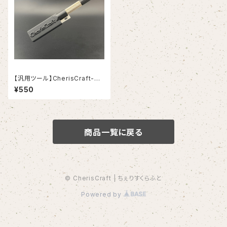
【汎用ツール】CherisCraft-カ
ッターのこ用 カバー（ちぇりすく
¥550
らふと・チェリスクラフト）
商品一覧に戻る
© CherisCraft | ちぇりすくらふと
Powered by